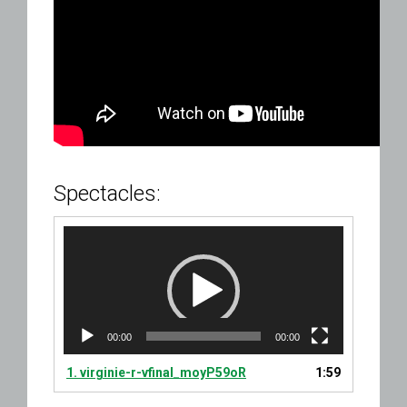
Spectacles:
Lecteur
vidéo
00:00
00:00
1.
virginie-r-vfinal_moyP59oR
1:59